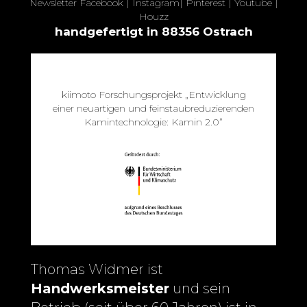
Newsletter
Facebook
|
Instagram
|
Pinterest
|
Youtube
|
Houzz
handgefertigt in 88356 Ostrach
kiimoto Forschungsprojekt „Entwicklung
einer neuartigen und feinstaubreduzierenden
Kamintechnologie: Kamin 2.0”
Thomas Widmer ist
Handwerksmeister
und sein