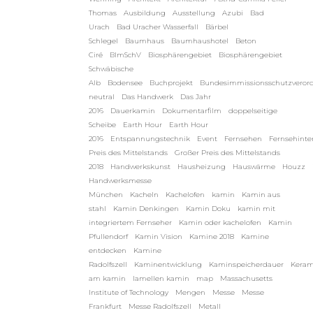
Thomas
Ausbildung
Ausstellung
Azubi
Bad
Urach
Bad Uracher Wasserfall
Bärbel
Schlegel
Baumhaus
Baumhaushotel
Beton
Ciré
BImSchV
Biosphärengebiet
Biosphärengebiet
Schwäbische
Alb
Bodensee
Buchprojekt
Bundesimmissionsschutzveror
neutral
Das Handwerk
Das Jahr
2016
Dauerkamin
Dokumentarfilm
doppelseitige
Scheibe
Earth Hour
Earth Hour
2016
Entspannungstechnik
Event
Fernsehen
Fernsehinte
Preis des Mittelstands
Großer Preis des Mittelstands
2018
Handwerkskunst
Hausheizung
Hauswärme
Houzz
Handwerksmesse
München
Kacheln
Kachelofen
kamin
Kamin aus
stahl
Kamin Denkingen
Kamin Doku
kamin mit
integriertem Fernseher
Kamin oder kachelofen
Kamin
Pfullendorf
Kamin Vision
Kamine 2018
Kamine
entdecken
Kamine
Radolfszell
Kaminentwicklung
Kaminspeicherdauer
Keram
am kamin
lamellen kamin
map
Massachusetts
Institute of Technology
Mengen
Messe
Messe
Frankfurt
Messe Radolfszell
Metall