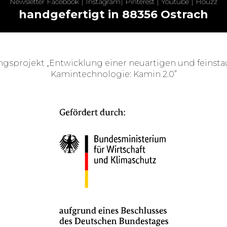
Newsletter
Facebook
|
Instagram
|
Pinterest
|
Youtube
|
Houzz
handgefertigt in 88356 Ostrach
ngsprojekt „Entwicklung einer neuartigen und feinst
Kamintechnologie: Kamin 2.0”