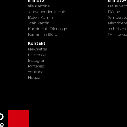
kiimoto
kiimoto+
alle Kamine
Hauswär
schwebender Kamin
Fläche
Beton Kamin
Temperatu
Stahlkamin
Niedrigen
Kamin mit Ofenliege
technisch
Kamin im Büro
TV Intervi
Kontakt
Newsletter
Facebook
Instagram
Pinterest
Youtube
Houzz