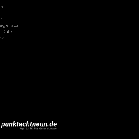
me
r
ergiehaus
e Daten
ew