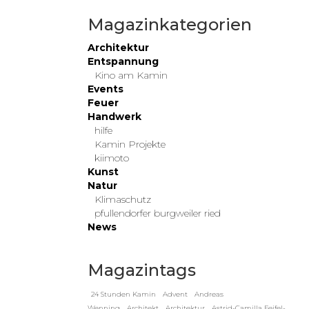
Magazinkategorien
Architektur
Entspannung
Kino am Kamin
Events
Feuer
Handwerk
hilfe
Kamin Projekte
kiimoto
Kunst
Natur
Klimaschutz
pfullendorfer burgweiler ried
News
Magazintags
24 Stunden Kamin
Advent
Andreas
Wenning
Architekt
Architektur
Astrid-Camilla Feifel-