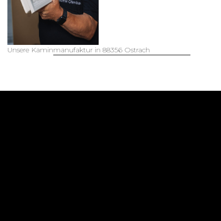
Baumhaushotels –
Urlaub im Baumhaus
mehr lesen...
Unsere Kaminmanufaktur in 88356 Ostrach