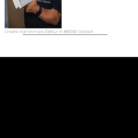
kiimoto Kamine im
Fernsehinterview
mehr lesen...
Unsere Kaminmanufaktur in 88356 Ostrach