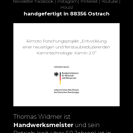
Newsletter
Facebook
|
Instagram
|
Pinterest
|
Youtube
|
Houzz
handgefertigt in 88356 Ostrach
kiimoto Forschungsprojekt „Entwicklung
einer neuartigen und feinstaubreduzierenden
Kamintechnologie: Kamin 2.0”
Thomas Widmer ist
Handwerksmeister
und sein