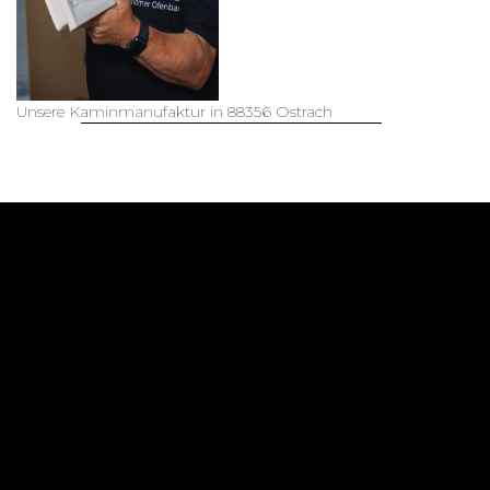
schwebender Kiimoto
Kamin Ravensburg
mehr lesen...
Unsere Kaminmanufaktur in 88356 Ostrach