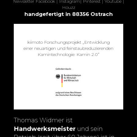
Newsletter
Facebook
|
Instagram
|
Pinterest
|
Youtube
|
Houzz
handgefertigt in 88356 Ostrach
kiimoto Forschungsprojekt „Entwicklung
einer neuartigen und feinstaubreduzierenden
Kamintechnologie: Kamin 2.0”
Thomas Widmer ist
Handwerksmeister
und sein