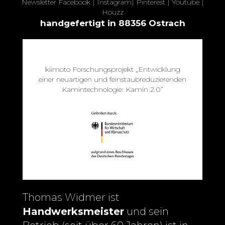
Newsletter
Facebook
|
Instagram
|
Pinterest
|
Youtube
|
Houzz
handgefertigt in 88356 Ostrach
kiimoto Forschungsprojekt „Entwicklung
einer neuartigen und feinstaubreduzierenden
Kamintechnologie: Kamin 2.0”
Thomas Widmer ist
Handwerksmeister
und sein