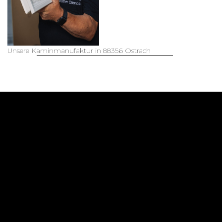
kiimoto Speicherkamin
Bodensee
mehr lesen...
Unsere Kaminmanufaktur in 88356 Ostrach