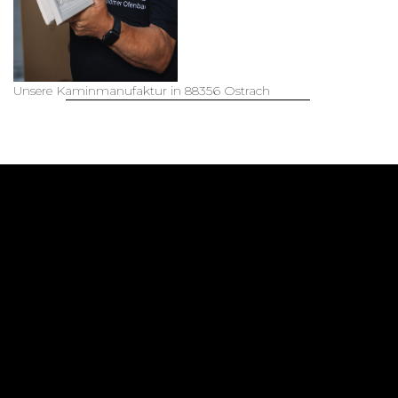
kiimoto in
Handwerkskunst Buch
mehr lesen...
Unsere Kaminmanufaktur in 88356 Ostrach