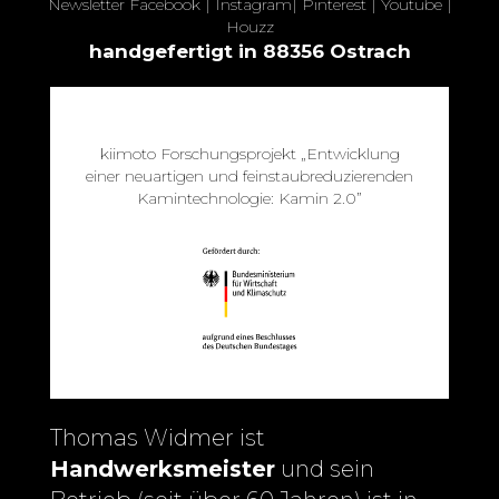
Newsletter
Facebook
|
Instagram
|
Pinterest
|
Youtube
|
Houzz
handgefertigt in 88356 Ostrach
kiimoto Forschungsprojekt „Entwicklung
einer neuartigen und feinstaubreduzierenden
Kamintechnologie: Kamin 2.0”
Thomas Widmer ist
Handwerksmeister
und sein