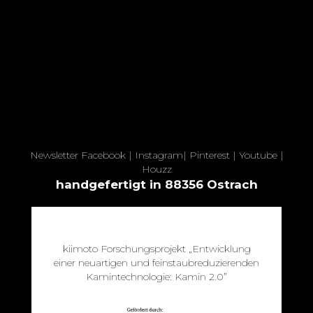
Newsletter
Facebook
|
Instagram
|
Pinterest
|
Youtube
|
Houzz
handgefertigt in 88356 Ostrach
kiimoto Forschungsprojekt „Entwicklung
einer neuartigen und feinstaubreduzierenden
Kamintechnologie: Kamin 2.0”