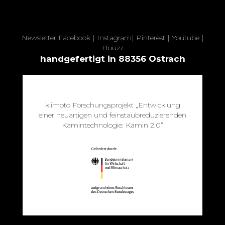
Newsletter
Facebook
|
Instagram
|
Pinterest
|
Youtube
|
Houzz
handgefertigt in 88356 Ostrach
kiimoto Forschungsprojekt „Entwicklung
einer neuartigen und feinstaubreduzierenden
Kamintechnologie: Kamin 2.0”