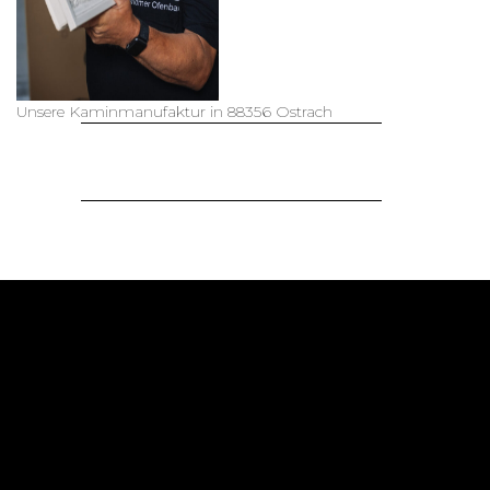
Sagmeister&Walsh:
Beauty
mehr lesen...
Unsere Kaminmanufaktur in 88356 Ostrach
Tendence Frankfurt
mehr lesen...