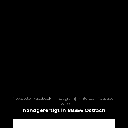
Newsletter
Facebook
|
Instagram
|
Pinterest
|
Youtube
|
Houzz
handgefertigt in 88356 Ostrach