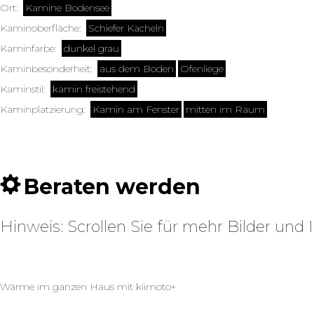
Ort:
Kamine Bodensee
Kaminoberfläche:
Schiefer Kacheln
Kaminfarbe:
dunkel grau
Kaminbesonderheit:
aus dem Boden
Ofenliege
Kaminstil:
kamin freistehend
Kaminplatzierung:
Kamin am Fenster
mitten im Raum
Beraten werden
Hinweis: Scrollen Sie für mehr Bilder und
Wärme im ganzen Haus mit kiimoto+