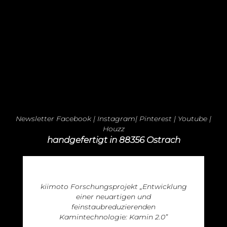
Newsletter
Facebook
|
Instagram
|
Pinterest
|
Youtube
|
Houzz
handgefertigt in 88356 Ostrach
kiimoto Forschungsprojekt „Entwicklung
einer neuartigen und
feinstaubreduzierenden
Kamintechnologie: Kamin 2.0”