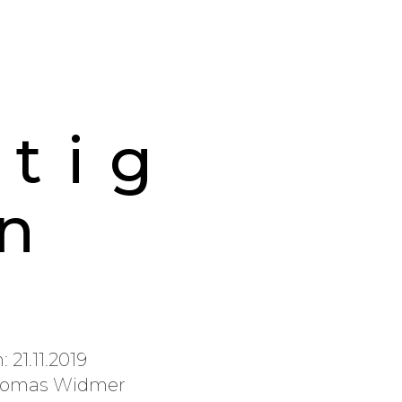
htig
n
 21.11.2019
homas Widmer