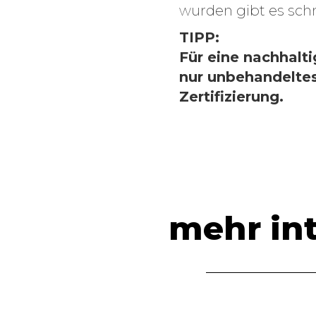
wurden gibt es sch
Unglaublich
TIPP:
zum
Für eine nachhalt
dritten Mal
nur unbehandeltes
in Folge
Zertifizierung.
nominiert!
Wir sind schon das
dritte Jahr in
Folge für den
„Oscar“ des
Mittelstands-
genauer den
„Großen Preis des
Mittelstands“
mehr int
nominiert. Die
Kriterien des
Wettbewerbs sind:
1.)…