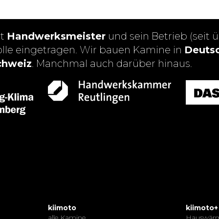
st
Handwerksmeister
und sein Betrieb (seit ü
olle eingetragen. Wir bauen Kamine in
Deutsc
chweiz
. Manchmal auch darüber hinaus.
kiimoto
kiimoto+
alle Kamine
Hauswär