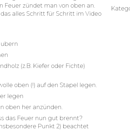
in Feuer zündet man von oben an.
Katego
das alles Schritt für Schritt im Video
äubern
nen
dholz (z.B. Kiefer oder Fichte)
.
wolle oben (!) auf den Stapel legen.
er legen
von oben her anzünden.
ss das Feuer nun gut brennt?
insbesondere Punkt 2) beachtet