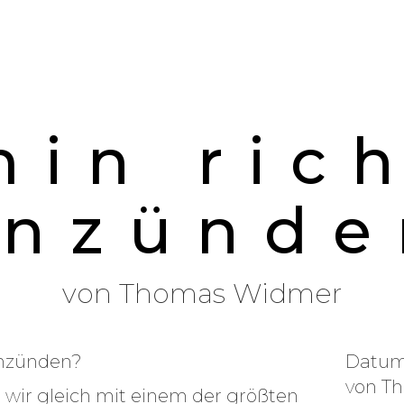
in ric
anzünde
von
Thomas Widmer
anzünden?
Datum:
von
T
ir gleich mit einem der größten