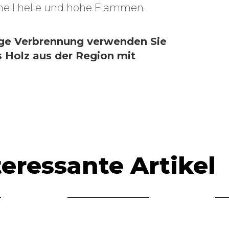
nell helle und hohe Flammen.
.
ige Verbrennung verwenden Sie
24h
 Holz aus der Region mit
nachtspeicher
kamin
E
u
Durch die neue
K
kiimoto
✅
Speichertechnik
2
eignet sich ein
O
kiimoto als
b
nachtspeicher
e
kamin. Bisher
W
hatten Öfen
n
eressante Artikel
immer das große
W
Problem, dass Sie
u
die Temperatur
W
über Nacht nicht…
*