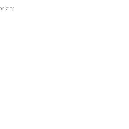
rien:
hilfe
kamin-
wissen