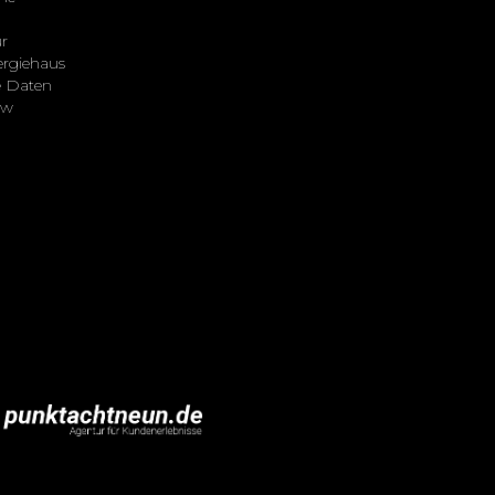
r
ergiehaus
e Daten
ew