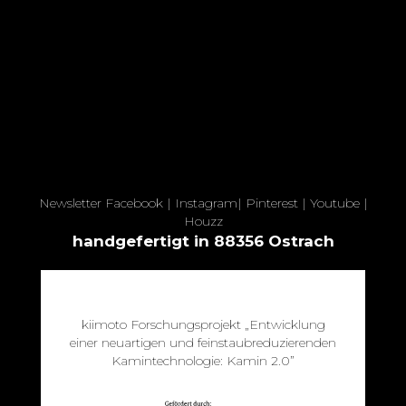
Newsletter
Facebook
|
Instagram
|
Pinterest
|
Youtube
|
Houzz
handgefertigt in 88356 Ostrach
kiimoto Forschungsprojekt „Entwicklung
einer neuartigen und feinstaubreduzierenden
Kamintechnologie: Kamin 2.0”