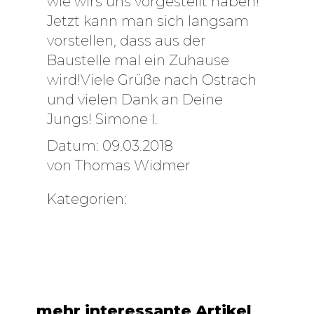
wie wirs uns vorgestellt haben!
Jetzt kann man sich langsam
vorstellen, dass aus der
Baustelle mal ein Zuhause
wird!Viele Grüße nach Ostrach
und vielen Dank an Deine
Jungs! Simone I.
Datum: 09.03.2018
von
Thomas Widmer
Kategorien:
Tag des Handwerks
großer Preis des
2016
Mittelstands Finale
Heute ist der Tag des
in Würzburg
Handwerks. Wir freuen
uns mit allen 5
Jetzt ist es amtlich: Wir
die ideale holz
Millionen
sind in der Finalrunde
Handwerkern über das
größe – Das Merkel
für einen der
mehr interessante Artikel