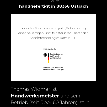
Houzz
handgefertigt in 88356 Ostrach
kiimoto Forschungsprojekt „Entwicklung
einer neuartigen und feinstaubreduzierenden
Kamintechnologie: Kamin 2.0”
Thomas Widmer ist
Handwerksmeister
und sein
Betrieb (seit über 60 Jahren) ist in