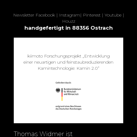
Newsletter
Facebook
|
Instagram
|
Pinterest
|
Youtube
|
Houzz
handgefertigt in 88356 Ostrach
kiimoto Forschungsprojekt „Entwicklung
einer neuartigen und feinstaubreduzierenden
Kamintechnologie: Kamin 2.0”
Thomas Widmer ist