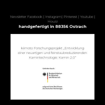
Newsletter
Facebook
|
Instagram
|
Pinterest
|
Youtube
|
Houzz
handgefertigt in 88356 Ostrach
kiimoto Forschungsprojekt „Entwicklung
einer neuartigen und feinstaubreduzierenden
Kamintechnologie: Kamin 2.0”