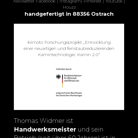
Newsletter
Facebook
|
Instagram
|
Pinterest
|
Youtube
|
Houzz
handgefertigt in 88356 Ostrach
kiimoto Forschungsprojekt „Entwicklung
einer neuartigen und feinstaubreduzierenden
Kamintechnologie: Kamin 2.0”
Thomas Widmer ist
Handwerksmeister
und sein
Betrieb (seit über 60 Jahren) ist in