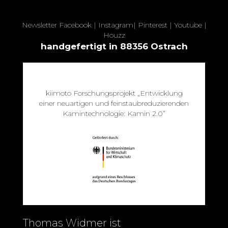
Newsletter
Facebook
|
Instagram
|
Pinterest
|
Youtube
|
Houzz
handgefertigt in 88356 Ostrach
kiimoto Forschungsprojekt „Entwicklung
einer neuartigen und feinstaubreduzierenden
Kamintechnologie: Kamin 2.0”
Thomas Widmer ist