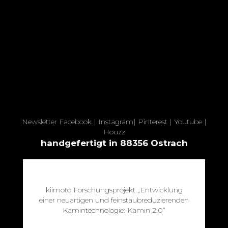
Newsletter
Facebook
|
Instagram
|
Pinterest
|
Youtube
|
Houzz
handgefertigt in 88356 Ostrach
kiimoto Forschungsprojekt „Entwicklung
einer neuartigen und feinstaubreduzierenden
Kamintechnologie: Kamin 2.0”