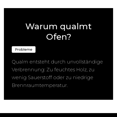
← Zurück zur Übersicht
Warum qualmt
Ofen?
Probleme
Qualm entsteht durch unvollständige
Verbrennung: Zu feuchtes Holz, zu
wenig Sauerstoff oder zu niedrige
Brennraumtemperatur.