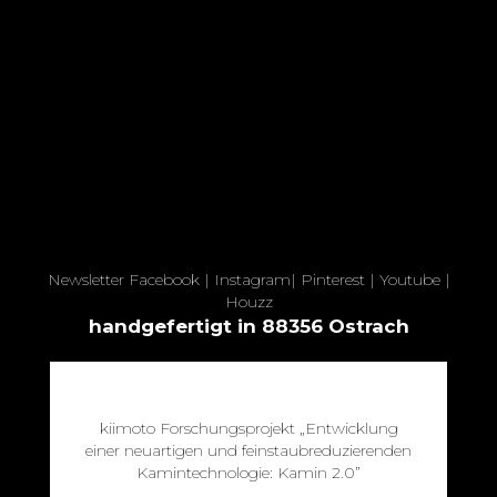
Newsletter
Facebook
|
Instagram
|
Pinterest
|
Youtube
|
Houzz
handgefertigt in 88356 Ostrach
kiimoto Forschungsprojekt „Entwicklung
einer neuartigen und feinstaubreduzierenden
Kamintechnologie: Kamin 2.0”