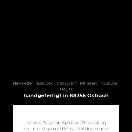
Newsletter
Facebook
|
Instagram
|
Pinterest
|
Youtube
|
Houzz
handgefertigt in 88356 Ostrach
kiimoto Forschungsprojekt „Entwicklung
einer neuartigen und feinstaubreduzierenden