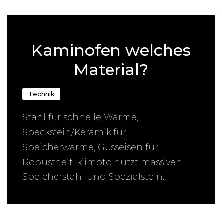
← Zurück zur Übersicht
Kaminofen welches
Material?
Technik
Stahl für schnelle Wärme,
Speckstein/Keramik für
Speicherwärme, Gusseisen für
Robustheit. kiimoto nutzt massiven
Speicherstahl und Spezialstein.