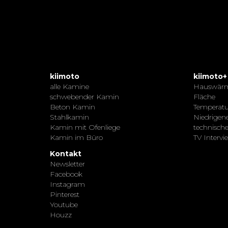
kiimoto
kiimoto+
alle Kamine
Hauswär
schwebender Kamin
Fläche
Beton Kamin
Temperatu
Stahlkamin
Niedrigen
Kamin mit Ofenliege
technisch
Kamin im Büro
TV Intervi
Kontakt
Newsletter
Facebook
Instagram
Pinterest
Youtube
Houzz