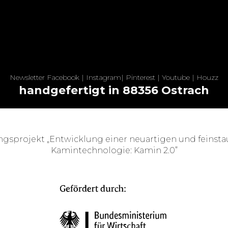
Newsletter
Facebook
|
Instagram
|
Pinterest
|
Youtube
|
Houzz
handgefertigt in 88356 Ostrach
ngsprojekt „Entwicklung einer neuartigen und feinst
Kamintechnologie: Kamin 2.0”