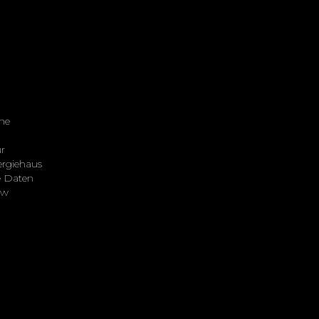
me
r
ergiehaus
e Daten
ew