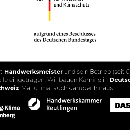
st
Handwerksmeister
und sein Betrieb (seit ü
olle eingetragen. Wir bauen Kamine in
Deutsc
chweiz
. Manchmal auch darüber hinaus.