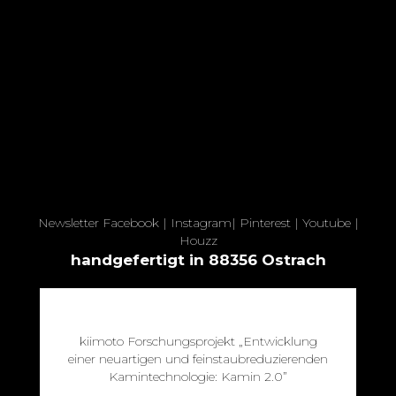
Newsletter
Facebook
|
Instagram
|
Pinterest
|
Youtube
|
Houzz
handgefertigt in 88356 Ostrach
kiimoto Forschungsprojekt „Entwicklung
einer neuartigen und feinstaubreduzierenden
Kamintechnologie: Kamin 2.0”